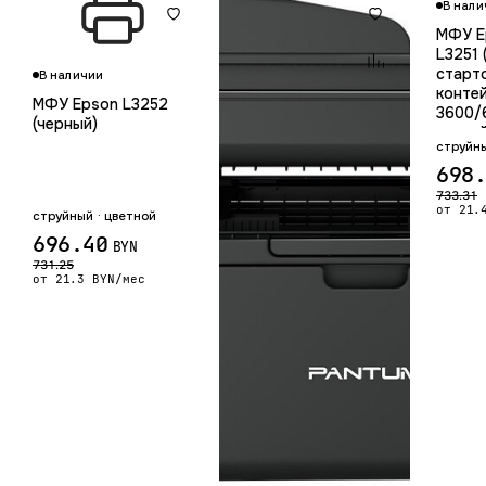
В нали
МФУ E
L3251 
старт
В наличии
конте
МФУ Epson L3252
3600/
(черный)
контей
струйны
698
733.31
от 21.
струйный · цветной
696.40
BYN
731.25
от 21.3 BYN/мес