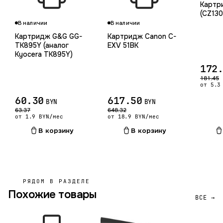
Картр
(CZ130
В наличии
В наличии
Картридж G&G GG-
Картридж Canon C-
TK895Y (аналог
EXV 51BK
Kyocera TK895Y)
172
181.45
от 5.3
60.30
617.50
BYN
BYN
63.37
648.32
от 1.9 BYN/мес
от 18.9 BYN/мес
В корзину
В корзину
РЯДОМ В РАЗДЕЛЕ
Похожие товары
ВСЕ →