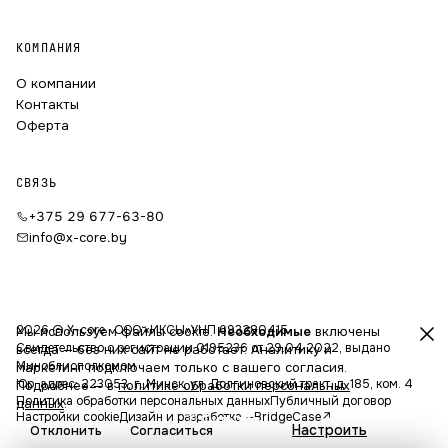
КОМПАНИЯ
О компании
Контакты
Оферта
СВЯЗЬ
+375 29 677-63-80
info@x-core.by
2026 © X-core · ООО «ИКСЫ»
УНП 693280415
Мы используем файлы cookie.
Необходимые
включены
Свидетельство о регистрации 0195236 от 29.04.2022, выдано
всегда — без них сайт не работает. Аналитику и
Миноблисполкомом
маркетинг подключаем только с вашего согласия.
Юр. адрес: 223053, г. Минск, ул. Долгиновский тракт, д. 185, ком. 4
Подробнее — в
политике обработки персональных
Политика обработки персональных данных
Публичный договор
данных
.
Настройки cookie
Дизайн и разработка —
BridgeCase
↗
Фильтры
Настроить
Отклонить
Согласиться