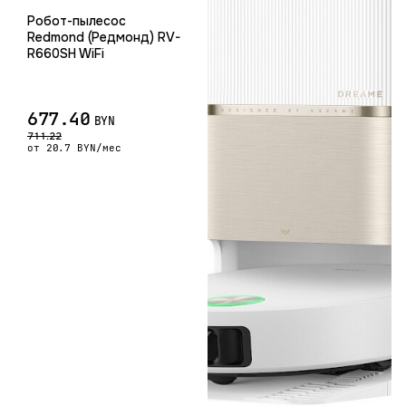
Робот-пылесос
Redmond (Редмонд) RV-
R660SH WiFi
677.40
BYN
711.22
от 20.7 BYN/мес