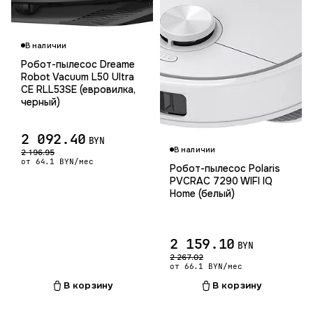
Гарантия 12 мес.
В наличии
Робот-пылесос Dreame
Robot Vacuum L50 Ultra
CE RLL53SE (евровилка,
черный)
2 092.40
BYN
В наличии
2 196.95
от 64.1 BYN/мес
Робот-пылесос Polaris
PVCRAC 7290 WIFI IQ
Home (белый)
2 159.10
BYN
2 267.02
от 66.1 BYN/мес
В корзину
В корзину