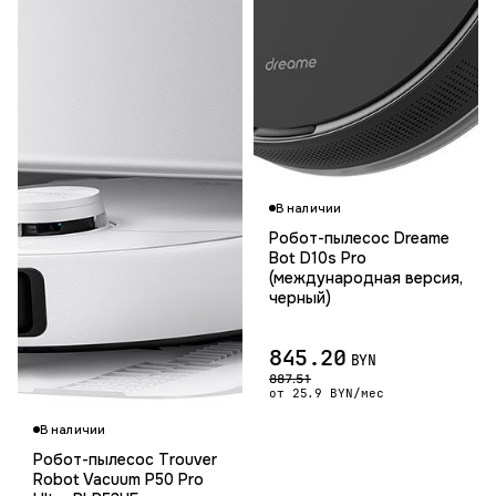
В наличии
Робот-пылесос Dreame
Bot D10s Pro
(международная версия,
черный)
845.20
BYN
887.51
от 25.9 BYN/мес
В наличии
Робот-пылесос Trouver
Robot Vacuum P50 Pro