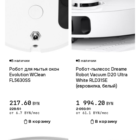
Гарантия 12 мес.
В наличии
В наличии
Робот для мытья окон
Робот-пылесос Dreame
Evolution WClean
Robot Vacuum D20 Ultra
FL5630SS
White RLD31SE
(евровилка, белый)
217.60
1 994.20
BYN
BYN
228.51
2 093.91
от 6.7 BYN/мес
от 61.1 BYN/мес
В корзину
В корзину