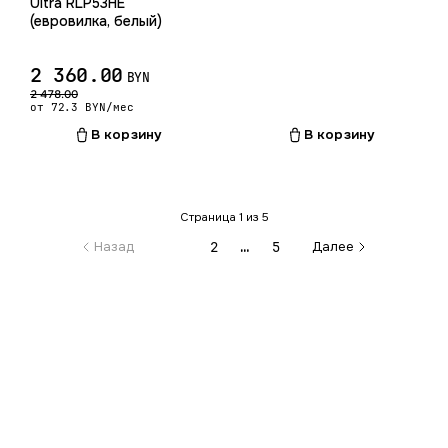
Ultra RLP53HE
(евровилка, белый)
2 360.00
BYN
2 478.00
от 72.3 BYN/мес
В корзину
В корзину
Страница 1 из 5
…
1
2
5
Назад
Далее