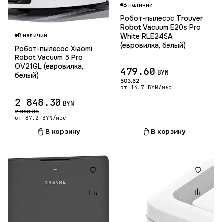
В наличии
Робот-пылесос Trouver
Гарантия 12 мес.
Robot Vacuum E20s Pro
White RLE24SA
В наличии
(евровилка, белый)
Робот-пылесос Xiaomi
Robot Vacuum 5 Pro
OV21GL (евровилка,
479.60
BYN
белый)
503.62
от 14.7 BYN/мес
2 848.30
BYN
2 990.65
от 87.2 BYN/мес
В корзину
В корзину