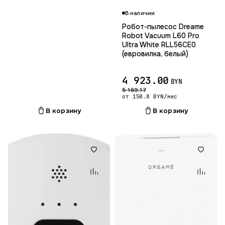
В наличии
Робот-пылесос Dreame
Robot Vacuum L60 Pro
Ultra White RLL56CE0
(евровилка, белый)
4 923.00
BYN
5 169.17
от 150.8 BYN/мес
В корзину
В корзину