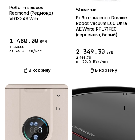
Робот-пылесос
В наличии
Redmond (Редмонд)
Робот-пылесос Dreame
VR1324S WiFi
Robot Vacuum L60 Ultra
AE White RPL71FE0
(евровилка, белый)
1 480.00
BYN
1 554.00
2 349.30
от 45.3 BYN/мес
BYN
2 466.76
от 72.0 BYN/мес
В корзину
В корзину