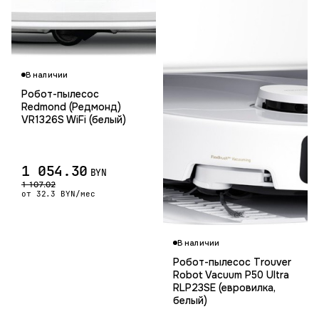
Га
В наличии
Робот-пылесос
Redmond (Редмонд)
VR1326S WiFi (белый)
1 054.30
BYN
1 107.02
от 32.3 BYN/мес
В наличии
Робот-пылесос Trouver
Robot Vacuum P50 Ultra
RLP23SE (евровилка,
белый)