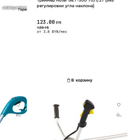
Триммер Huter GET-500 70/1/27 (без
регулировки угла наклона)
Гарантия 12 мес.
123.00
BYN
129.15
от 3.8 BYN/мес
В корзину