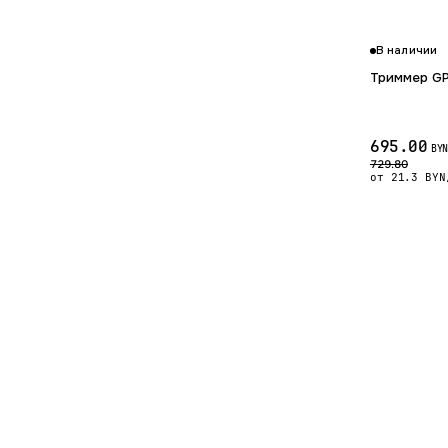
В наличии
Триммер GP
695.00
BYN
729.80
от 21.3 BYN