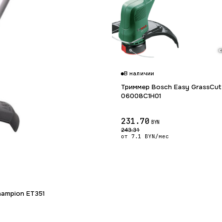
В наличии
Триммер Bosch Easy GrassCut
06008C1H01
231.70
BYN
243.31
от 7.1 BYN/мес
Гарантия 12 мес.
ampion ET351