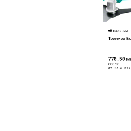
В наличии
Триммер B
770.50
BYN
808.98
от 23.6 BYN