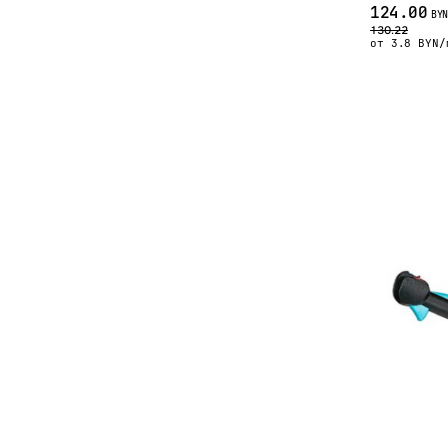
124.00
BYN
130.22
от 3.8 BYN/