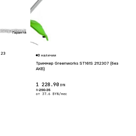
Гарантия 12 мес.
 23
В наличии
Триммер Greenworks ST161S 2112307 (без
АКБ)
1 228.90
BYN
1 290.35
от 37.6 BYN/мес