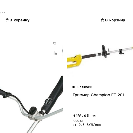
мес
В корзину
В корзину
В наличии
Триммер Champion ET1201
319.40
BYN
335.41
от 9.8 BYN/мес