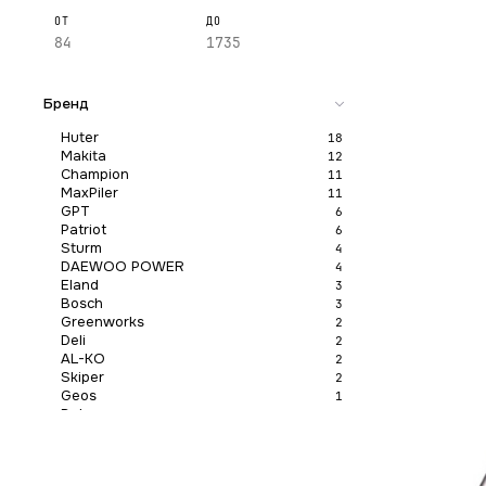
ОТ
ДО
Бренд
Huter
18
Makita
12
Champion
11
MaxPiler
11
GPT
6
Patriot
6
Sturm
4
DAEWOO POWER
4
Eland
3
Bosch
3
Greenworks
2
Deli
2
AL-KO
2
Skiper
2
Geos
1
Deko
1
Hammer
1
Hyundai
1
Применить
Steher
1