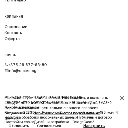
ТВ и видео
КОМПАНИЯ
О компании
Контакты
Оферта
СВЯЗЬ
+375 29 677-63-80
info@x-core.by
2026 © X-core · ООО «ИКСЫ»
УНП 693280415
Мы используем файлы cookie.
Необходимые
включены
Свидетельство о регистрации 0195236 от 29.04.2022, выдано
всегда — без них сайт не работает. Аналитику и
Миноблисполкомом
маркетинг подключаем только с вашего согласия.
Юр. адрес: 223053, г. Минск, ул. Долгиновский тракт, д. 185, ком. 4
Подробнее — в
политике обработки персональных
Политика обработки персональных данных
Публичный договор
данных
.
Настройки cookie
Дизайн и разработка —
BridgeCase
↗
Настроить
Отклонить
Согласиться