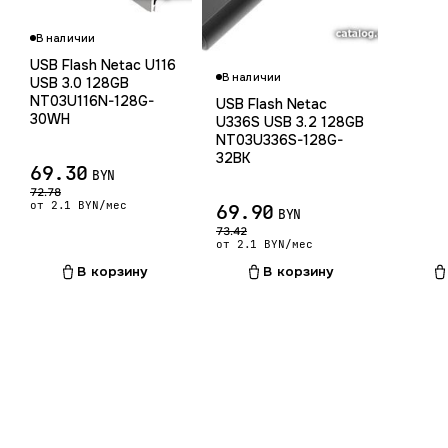
Гарантия 12 мес.
В наличии
Гарантия
USB Flash Netac U116
В наличии
USB 3.0 128GB
NT03U116N-128G-
USB Flash Netac
30WH
U336S USB 3.2 128GB
NT03U336S-128G-
32BK
69.30
BYN
72.78
от 2.1 BYN/мес
69.90
BYN
73.42
от 2.1 BYN/мес
В корзину
В корзину