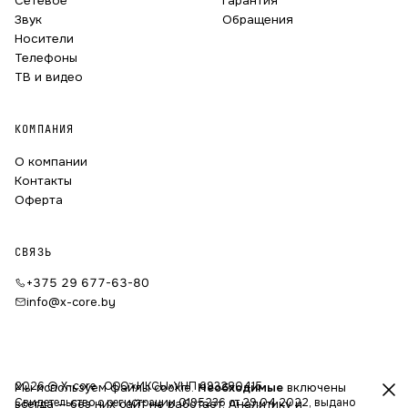
Сетевое
Гарантия
Звук
Обращения
Носители
Телефоны
ТВ и видео
КОМПАНИЯ
О компании
Контакты
Оферта
СВЯЗЬ
+375 29 677-63-80
info@x-core.by
2026 © X-core · ООО «ИКСЫ»
УНП 693280415
Мы используем файлы cookie.
Необходимые
включены
Свидетельство о регистрации 0195236 от 29.04.2022, выдано
всегда — без них сайт не работает. Аналитику и