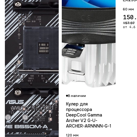
60 мм
150
157.97
от 4.6
В наличии
Кулер для
процессора
DeepCool Gamma
Archer V2 G-U-
ARCHER-ARNNNN-G-1
120 мм