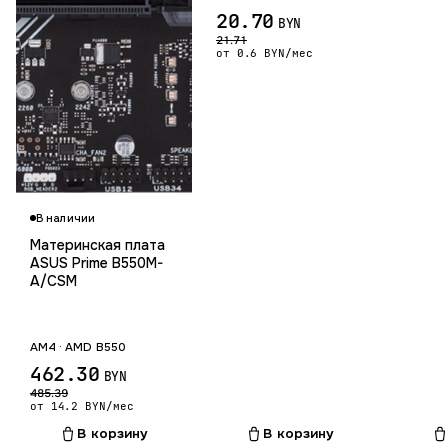
20.70
BYN
21.71
от 0.6 BYN/мес
В наличии
Материнская плата
ASUS Prime B550M-
A/CSM
AM4 · AMD B550
462.30
BYN
485.39
от 14.2 BYN/мес
В корзину
В корзину