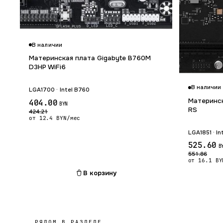
В наличии
Материнская плата Gigabyte B760M
D3HP WiFi6
В наличии
LGA1700 · Intel B760
Материнск
404.00
BYN
RS
424.21
от 12.4 BYN/мес
LGA1851 · In
525.60
B
551.86
от 16.1 BY
В корзину
РЯДОМ В РАЗДЕЛЕ