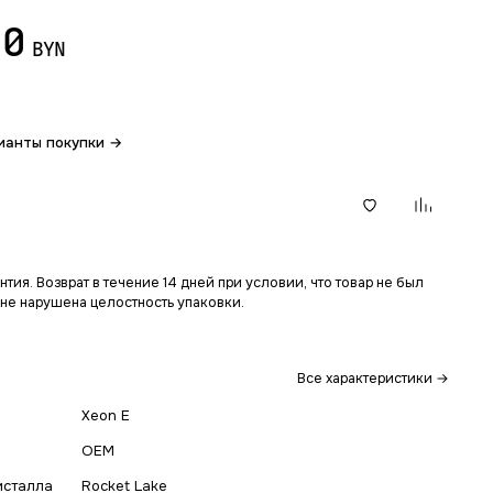
40
BYN
ианты покупки →
В корзину
тия. Возврат в течение 14 дней при условии, что товар не был
 не нарушена целостность упаковки.
Все характеристики →
Xeon E
OEM
исталла
Rocket Lake