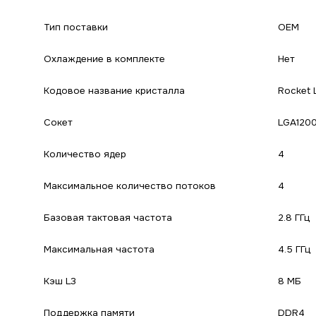
Тип поставки
OEM
Охлаждение в комплекте
Нет
Кодовое название кристалла
Rocket 
Сокет
LGA120
Количество ядер
4
Максимальное количество потоков
4
Базовая тактовая частота
2.8 ГГц
Максимальная частота
4.5 ГГц
Кэш L3
8 МБ
Поддержка памяти
DDR4