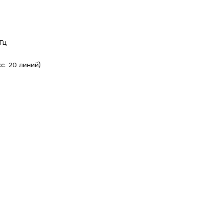
Гц
кс. 20 линий)