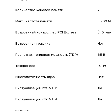
Количество каналов памяти
2
Макс. частота памяти
3 200 М
Встроенный контроллер PCI Express
(4.0, ма
Встроенная графика
Нет
Расчетная тепловая мощность (TDP)
65 Вт
Техпроцесс
14 нм
Многопоточность ядра
Нет
Виртуализация Intel VT-x
Да
Виртуализация Intel VT-d
Да