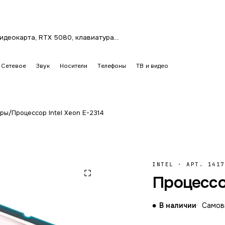
Сетевое
Звук
Носители
Телефоны
ТВ и видео
оры
/
Процессор Intel Xeon E-2314
INTEL
·
АРТ. 1417
Процессор
В наличии
Самовы