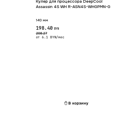
Кулер для процессора DeepCool
Assassin 4S WH R-ASN4S-WHGPMN-G
140 мм
198.40
BYN
208.27
от 6.1 BYN/мес
с.
В корзину