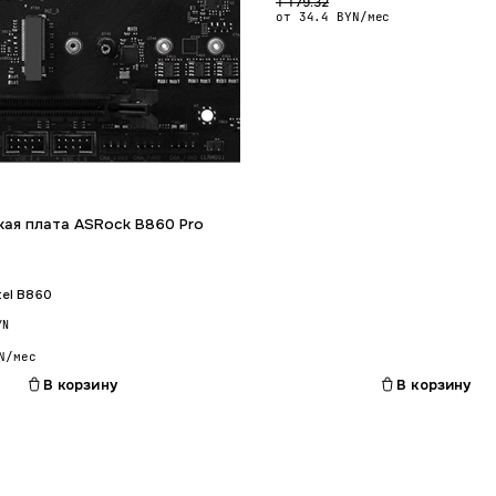
1 179.32
от 34.4 BYN/мес
Гарантия 24 мес.
Гарантия 24 ме
ая плата ASRock B860 Pro
tel B860
YN
N/мес
В корзину
В корзину