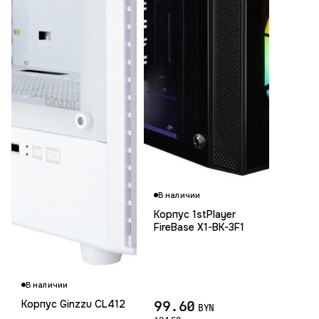
В наличии
Корпус 1stPlayer
FireBase X1-BK-3F1
Гарантия 1
В наличии
99.60
Корпус Ginzzu CL412
BYN