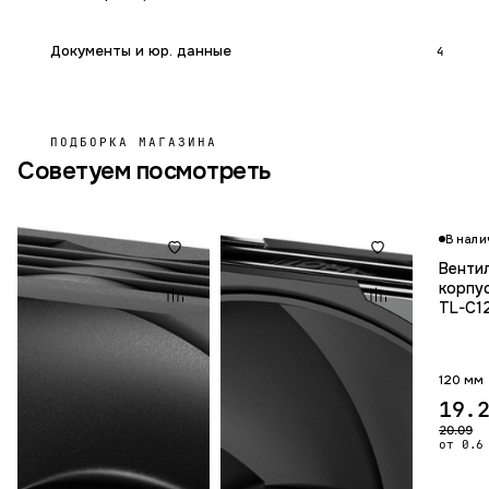
Документы и юр. данные
4
ПОДБОРКА МАГАЗИНА
Советуем посмотреть
В нали
Венти
корпус
TL-C1
120 мм
19.
20.09
от 0.6