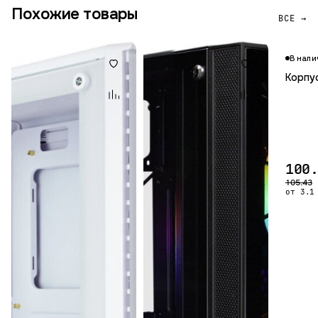
Похожие товары
ВСЕ →
В нали
Корпу
100
105.43
от 3.1