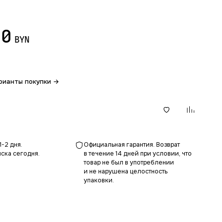
30
BYN
рианты покупки →
В корзину
1-2 дня.
Официальная гарантия. Возврат
ска сегодня.
в течение 14 дней при условии, что
товар не был в употреблении
и не нарушена целостность
упаковки.