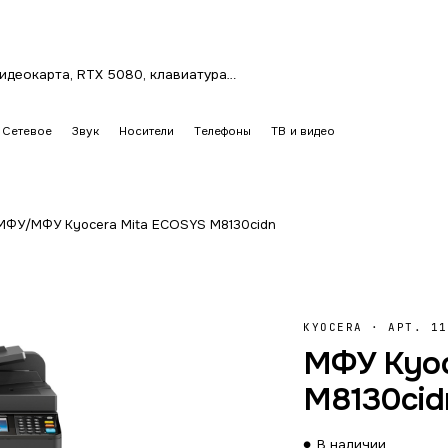
Сетевое
Звук
Носители
Телефоны
ТВ и видео
 МФУ
/
МФУ Kyocera Mita ECOSYS M8130cidn
KYOCERA
·
АРТ. 11
МФУ Kyoc
M8130cid
В наличии