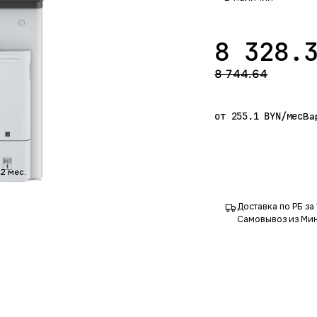
8 328.
8 744.64
от 255.1 BYN/мес
Ва
12 мес.
Доставка по РБ за 
Самовывоз из Мин