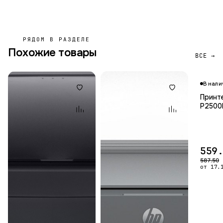
РЯДОМ В РАЗДЕЛЕ
Похожие товары
ВСЕ →
В нали
Принте
P250
559
587.50
от 17.