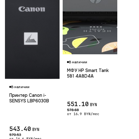
В наличии
МФУ HP Smart Tank
581 4A8D4A
В наличии
Принтер Canon i-
SENSYS LBP6030B
551.10
BYN
578.68
от 16.9 BYN/мес
543.40
BYN
570.53
от 16.6 BYN/мес