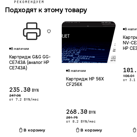
РЕКОМЕНДУЕМ
Подходят к этому товару
В нали
Картри
NV-CE
HP CE
В наличии
Картридж G&G GG-
CE743A (аналог HP
CE743A)
101
В наличии
106.01
Картридж HP 56X
от 3.1
CF256X
235.30
BYN
247.06
от 7.2 BYN/мес
268.30
BYN
281.75
от 8.2 BYN/мес
В корзину
В корзину