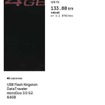
128 ГБ
133.80
BYN
140.45
от 4.1 BYN/мес
Гарантия 12 мес.
В наличии
USB Flash Kingston
DataTraveler
microDuo 3.0 G2
64GB