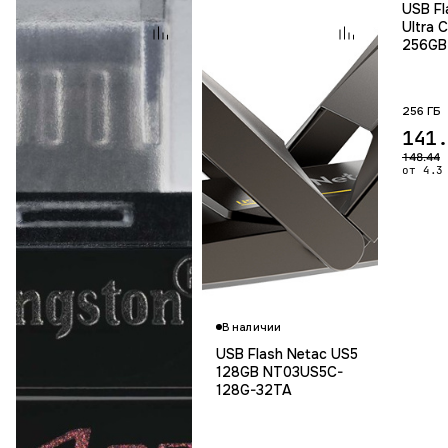
USB Fl
Ultra 
256GB 
256 ГБ
141
148.44
от 4.3
В наличии
USB Flash Netac US5
128GB NT03US5C-
128G-32TA