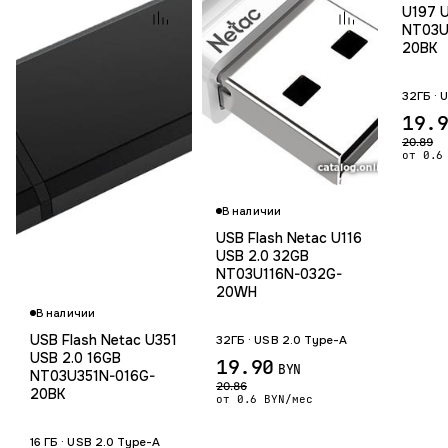
U197 
NT03U
20BK
32ГБ · 
19.
20.89
от 0.6
Гарантия 12 м
В наличии
USB Flash Netac U116
USB 2.0 32GB
NT03U116N-032G-
Гарантия 12 мес.
20WH
В наличии
USB Flash Netac U351
32ГБ · USB 2.0 Type-A
USB 2.0 16GB
19.90
BYN
NT03U351N-016G-
20.86
20BK
от 0.6 BYN/мес
16 ГБ · USB 2.0 Type-A