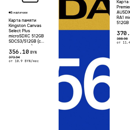
Карта
Premie
AUSDX
В наличии
RA1 m
Карта памяти
512GB 
Kingston Canvas
Select Plus
370
microSDXC 512GB
388.98
SDCS3/512GB (с
от 11.
адаптером)
356.10
BYN
373.94
от 10.9 BYN/мес