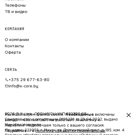
Телефоны
ТВ и видео
КОМПАНИЯ
О компании
Контакты
Оферта
СВЯЗЬ
+375 29 677-63-80
info@x-core.by
2026 © X-core · ООО «ИКСЫ»
УНП 693280415
Мы используем файлы cookie.
Необходимые
включены
Свидетельство о регистрации 0195236 от 29.04.2022, выдано
всегда — без них сайт не работает. Аналитику и
Миноблисполкомом
маркетинг подключаем только с вашего согласия.
Юр. адрес: 223053, г. Минск, ул. Долгиновский тракт, д. 185, ком. 4
Подробнее — в
политике обработки персональных