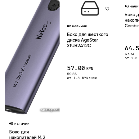
В нали
Бокс 
накопи
Gembi
В наличии
Бокс для жесткого
диска AgeStar
31UB2A12C
64.
67.74
от 2.0
57.00
BYN
59.86
от 1.8 BYN/мес
Гарантия 12 мес.
В наличии
Бокс для
накопителей M.2