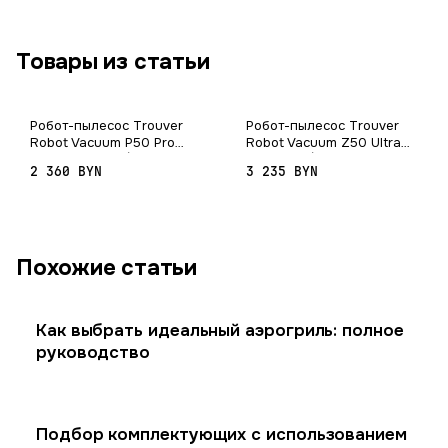
Товары из статьи
Робот-пылесос Trouver
Робот-пылесос Trouver
Robot Vacuum P50 Pro
Robot Vacuum Z50 Ultra
Ultra RLP53HE (евровилка,
RLZ92CE (евровилка,
2 360 BYN
3 235 BYN
белый)
черный)
Похожие статьи
Как выбрать идеальный аэрогриль: полное
руководство
Подбор комплектующих с использованием