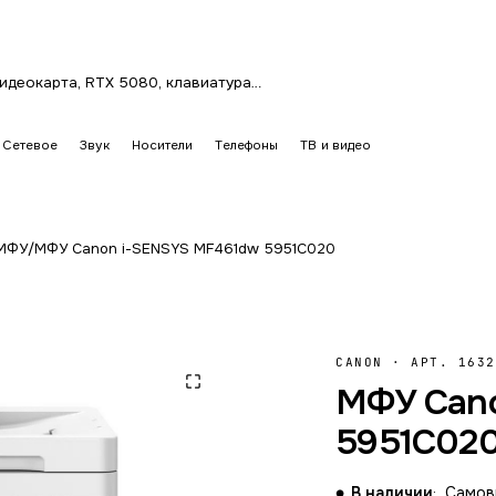
Сетевое
Звук
Носители
Телефоны
ТВ и видео
 МФУ
/
МФУ Canon i-SENSYS MF461dw 5951C020
CANON
·
АРТ. 1632
МФУ Can
5951C02
В наличии
Самовы