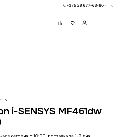
+375 29 677-63-80
Корзина
109
on i-SENSYS MF461dw
0
воз сегодня с 10:00, доставка за 1-2 дня