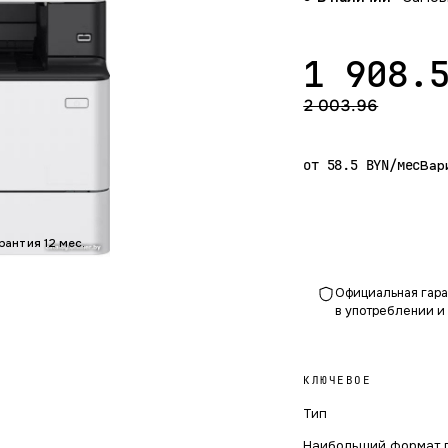
1 908.
2 003.96
от 58.5 BYN/мес
Вар
рантия 12 мес.
Официальная гаран
в употреблении и
КЛЮЧЕВОЕ
Тип
Наибольший формат 