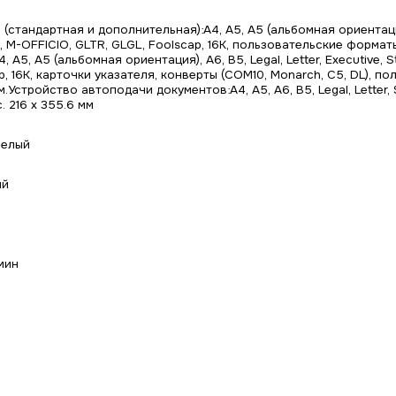
 (стандартная и дополнительная):A4, A5, A5 (альбомная ориентация),
, M-OFFICIO, GLTR, GLGL, Foolscap, 16K, пользовательские форматы:
, A5, A5 (альбомная ориентация), A6, B5, Legal, Letter, Executive,
p, 16K, карточки указателя, конверты (COM10, Monarch, C5, DL), пол
м.Устройство автоподачи документов:A4, A5, A6, B5, Legal, Letter
. 216 x 355.6 мм
белый
ый
мин