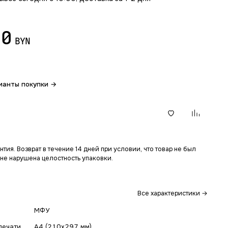
50
BYN
ианты покупки →
В корзину
тия. Возврат в течение 14 дней при условии, что товар не был
 не нарушена целостность упаковки.
Все характеристики →
МФУ
печати
A4 (210x297 мм)