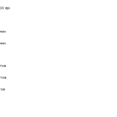
00 dpi
мин
мин
стов
стов
тов