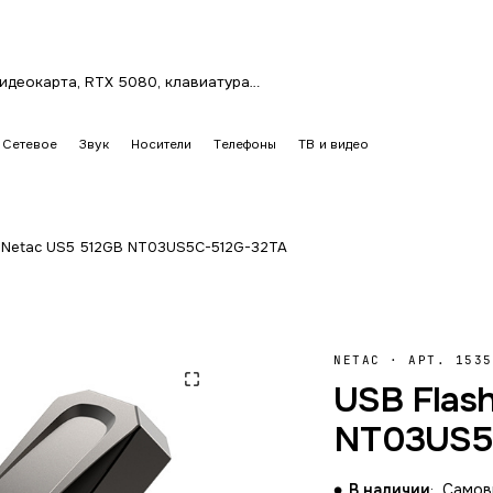
Сетевое
Звук
Носители
Телефоны
ТВ и видео
h Netac US5 512GB NT03US5C-512G-32TA
NETAC
·
АРТ. 1535
USB Flas
NT03US5
В наличии
Самовы