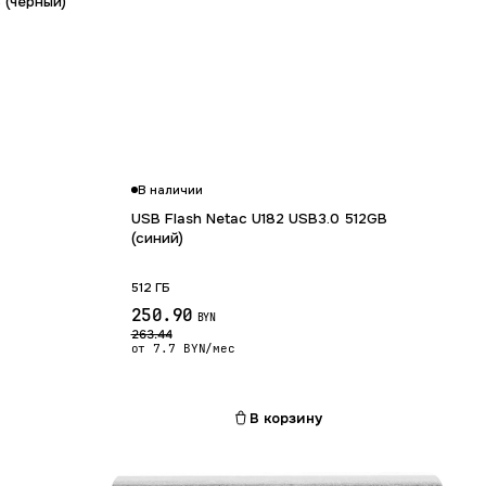
 (черный)
В наличии
USB Flash Netac U182 USB3.0 512GB
(синий)
512 ГБ
250.90
BYN
263.44
от 7.7 BYN/мес
В корзину