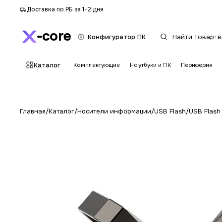
Доставка по РБ за 1-2 дня
core
Конфигуратор ПК
Каталог
Комплектующие
Ноутбуки и ПК
Периферия
Главная
/
Каталог
/
Носители информации
/
USB Flash
/
USB Flas