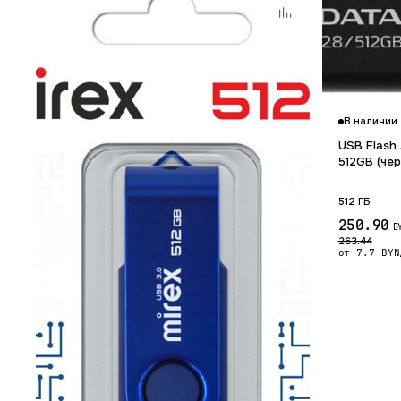
В наличии
USB Flash
512GB (че
512 ГБ
250.90
B
263.44
от 7.7 BYN