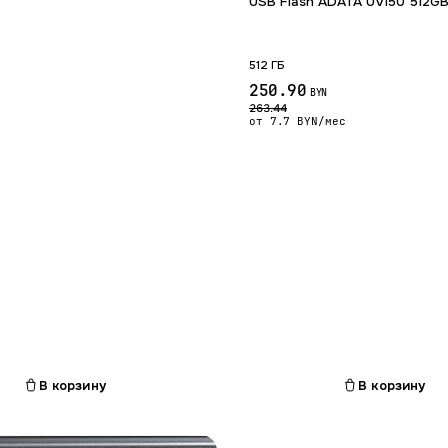
USB Flash ADATA UV150 512GB
512 ГБ
250.90
BYN
263.44
от 7.7 BYN/мес
ес.
В корзину
В корзину