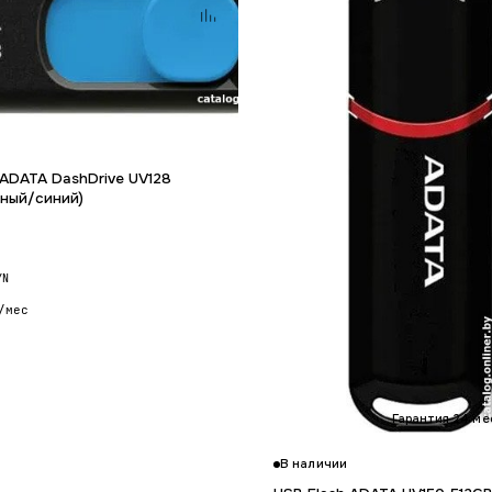
Гарантия 24 мес.
 ADATA DashDrive UV128
рный/синий)
YN
/мес
Гарантия 24 ме
В наличии