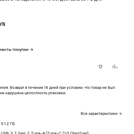
YN
ианты покупки →
В корзину
тия. Возврат в течение 14 дней при условии, что товар не был
 не нарушена целостность упаковки.
Все характеристики →
512 ГБ
USB 3.2 Gen 2 Type-A/Type-C (10 Гбит/сек)