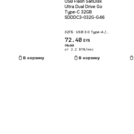
USB Flash SanDisk
Ultra Dual Drive Go
Type-C 32GB
SDDDC3-032G-G46
32ГБ · USB 3.0 Type-A / Type-C
72.40
BYN
75.99
от 2.2 BYN/мес
В корзину
В корзину