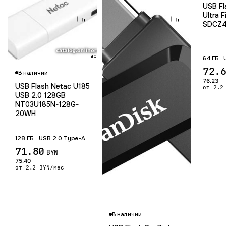
USB Fl
Ultra 
SDCZ4
Гарантия 12 мес.
64 ГБ ·
72.
В наличии
76.23
USB Flash Netac U185
от 2.2
USB 2.0 128GB
NT03U185N-128G-
20WH
128 ГБ · USB 2.0 Type-A
71.80
BYN
75.40
от 2.2 BYN/мес
В наличии