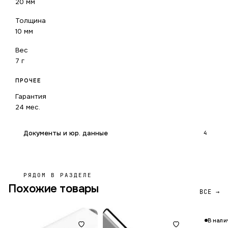
20 мм
Толщина
10 мм
Вес
7 г
ПРОЧЕЕ
Гарантия
24 мес.
Документы и юр. данные
4
РЯДОМ В РАЗДЕЛЕ
Похожие товары
ВСЕ →
В нали