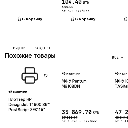
104.40
BYN
109.56
от 3.2 BYN/мес
В корзину
В корзину
РЯДОМ В РАЗДЕЛЕ
Похожие товары
ВСЕ →
Гарантия 12 мес.
В наличии
В нали
МФУ Pantum
МФУ K
M9108DN
TASKal
В наличии
Плоттер HP
DesignJet T1600 36""
PostScript 3EK11A"
35 869.70
47 
BYN
37 663.17
49 641.
от 1 098.5 BYN/мес
от 1 4