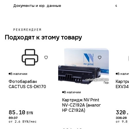
Документы и юр. данные
4
РЕКОМЕНДУЕМ
Подходят к этому товару
В наличии
В нали
Фотобарабан
Картр
Гарантия 12 мес.
CACTUS CS-DK170
EXV34 
В наличии
Картридж NV Print
NV-CZ192A (аналог
HP CZ192A)
85.10
320
BYN
89.37
336.28
от 2.6 BYN/мес
от 9.8