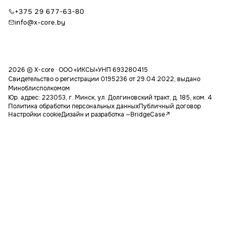
+375 29 677-63-80
info@x-core.by
2026 © X-core · ООО «ИКСЫ»
УНП 693280415
Свидетельство о регистрации 0195236 от 29.04.2022, выдано
Миноблисполкомом
Юр. адрес: 223053, г. Минск, ул. Долгиновский тракт, д. 185, ком. 4
Политика обработки персональных данных
Публичный договор
Настройки cookie
Дизайн и разработка —
BridgeCase
↗