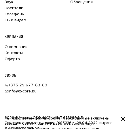
Звук
Обращения
Носители
Телефоны
ТВ и видео
КОМПАНИЯ
О компании
Контакты
Оферта
СВЯЗЬ
+375 29 677-63-80
info@x-core.by
2026 © X-core · ООО «ИКСЫ»
УНП 693280415
Мы используем файлы cookie.
Необходимые
включены
Свидетельство о регистрации 0195236 от 29.04.2022, выдано
всегда — без них сайт не работает. Аналитику и
Миноблисполкомом
маркетинг подключаем только с вашего согласия.