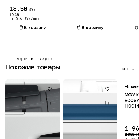
18.50
BYN
19.38
от 0.6 BYN/мес
В корзину
В корзину
РЯДОМ В РАЗДЕЛЕ
Похожие товары
ВСЕ →
В нали
МФУ K
ECOSY
110C1
1 9
2 058.7
от 60.