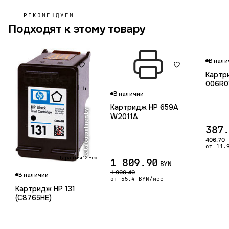
РЕКОМЕНДУЕМ
Подходят к этому товару
В нали
Картр
006R0
В наличии
Картридж HP 659A
W2011A
387
406.70
от 11.
Гарантия 12 мес.
1 809.90
BYN
1 900.40
В наличии
от 55.4 BYN/мес
Картридж HP 131
(C8765HE)