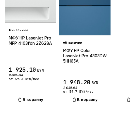
В наличии
МФУ HP LaserJet Pro
MFP 4103fdn 2Z628A
В наличии
МФУ HP Color
LaserJet Pro 4303DW
5HH65A
1 925.10
BYN
2 021.34
от 59.0 BYN/мес
1 948.20
BYN
2 045.64
от 59.7 BYN/мес
В корзину
В корзину