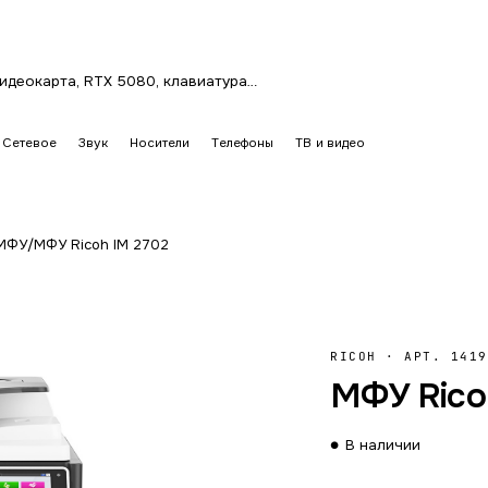
Сетевое
Звук
Носители
Телефоны
ТВ и видео
 МФУ
/
МФУ Ricoh IM 2702
RICOH
·
АРТ. 1419
МФУ Rico
В наличии