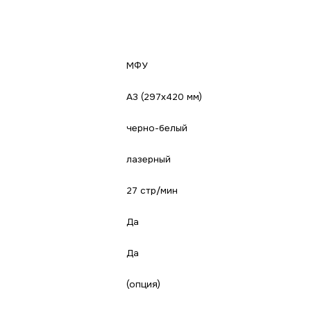
МФУ
A3 (297x420 мм)
черно-белый
лазерный
27 стр/мин
Да
Да
(опция)