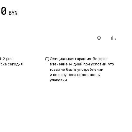
00
BYN
В корзину
1-2 дня.
Официальная гарантия. Возврат
ска сегодня.
в течение 14 дней при условии, что
товар не был в употреблении
и не нарушена целостность
упаковки.