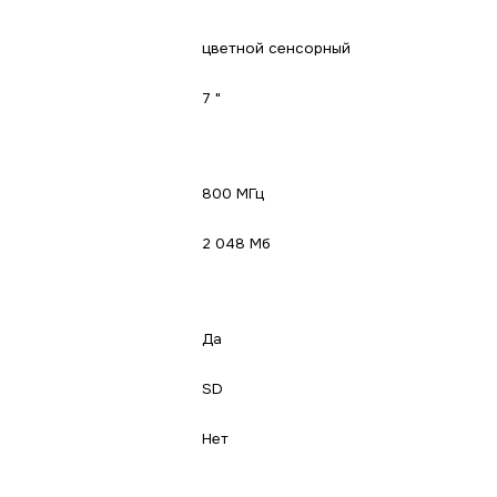
цветной сенсорный
7 "
800 МГц
2 048 Мб
Да
SD
Нет