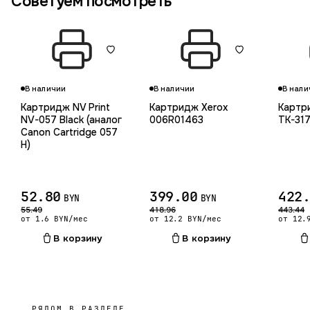
Советуем посмотреть
В наличии
В наличии
В нали
Картридж NV Print
Картридж Xerox
Картр
NV-057 Black (аналог
006R01463
TK-31
Canon Cartridge 057
H)
52.80
399.00
422
BYN
BYN
55.49
418.96
443.44
от 1.6 BYN/мес
от 12.2 BYN/мес
от 12.
В корзину
В корзину
РЯДОМ В РАЗДЕЛЕ