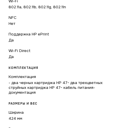
Wi-Fi
802.11a, 802.11b, 802.11g, 802.11n
NFC
Нет
Поддержка HP ePrint
Да
Wi-Fi Direct
Да
КОМПЛЕКТАЦИЯ
Комплектация
- два черных картриджа HP 47- два трехцветных
струйных картриджа HP 47- кабель питания-
документация
РАЗМЕРЫ И ВЕС
Ширина
424 мм