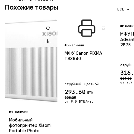
Похожие товары
ВСЕ →
В нали
МФУ HP
Advant
2875
В наличии
МФУ Canon PIXMA
TS3640
струйны
316
331.93
от 9.7
струйный · цветной
293.60
BYN
308.25
от 9.0 BYN/мес
Гарантия 12 мес.
В наличии
Мобильный
фотопринтер Xiaomi
Portable Photo