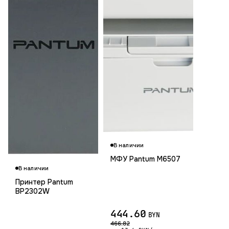
В наличии
МФУ Pantum M6507
В наличии
Принтер Pantum
BP2302W
444.60
BYN
466.82