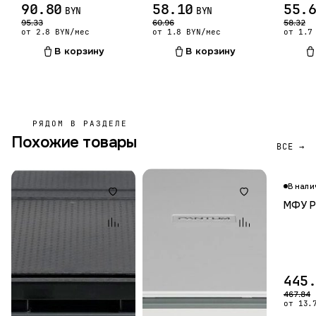
90.80
58.10
55.
BYN
BYN
95.33
60.96
58.32
от 2.8 BYN/мес
от 1.8 BYN/мес
от 1.7
В корзину
В корзину
РЯДОМ В РАЗДЕЛЕ
Похожие товары
ВСЕ →
В нали
МФУ P
445
467.84
от 13.