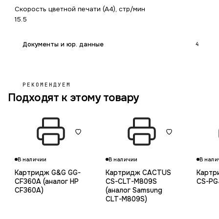
Скорость цветной печати (А4), стр/мин
15.5
Документы и юр. данные
4
РЕКОМЕНДУЕМ
Подходят к этому товару
В наличии
В наличии
В нали
Картридж G&G GG-
Картридж CACTUS
Картр
CF360A (аналог HP
CS-CLT-M809S
CS-PG
CF360A)
(аналог Samsung
CLT-M809S)