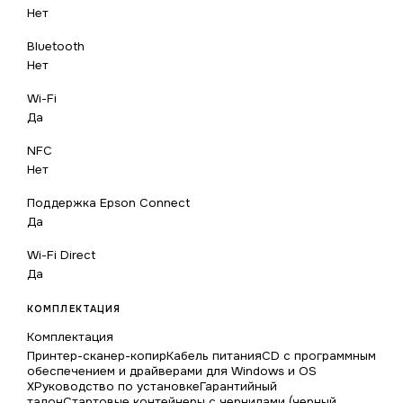
Нет
Bluetooth
Нет
Wi-Fi
Да
NFC
Нет
Поддержка Epson Connect
Да
Wi-Fi Direct
Да
КОМПЛЕКТАЦИЯ
Комплектация
Принтер-сканер-копирКабель питанияCD с программным
обеспечением и драйверами для Windows и OS
XРуководство по установкеГарантийный
талонСтартовые контейнеры с чернилами (черный,