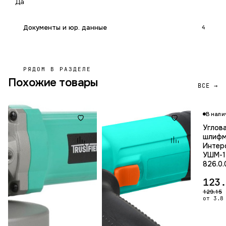
Да
Документы и юр. данные
4
РЯДОМ В РАЗДЕЛЕ
Похожие товары
ВСЕ →
В нали
Углов
шлифм
Интер
УШМ-1
826.0.
123
129.15
от 3.8