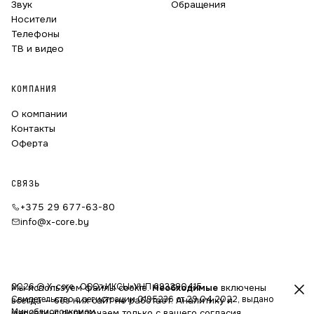
Звук
Обращения
Носители
Телефоны
ТВ и видео
КОМПАНИЯ
О компании
Контакты
Оферта
СВЯЗЬ
+375 29 677-63-80
info@x-core.by
2026 © X-core · ООО «ИКСЫ»
УНП 693280415
Мы используем файлы cookie.
Необходимые
включены
Свидетельство о регистрации 0195236 от 29.04.2022, выдано
всегда — без них сайт не работает. Аналитику и
Миноблисполкомом
маркетинг подключаем только с вашего согласия.