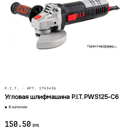
Гарантия 12 мес.
P.I.T.
·
АРТ. 1745436
Угловая шлифмашина P.I.T. PWS125-C6
В наличии
150.50
BYN