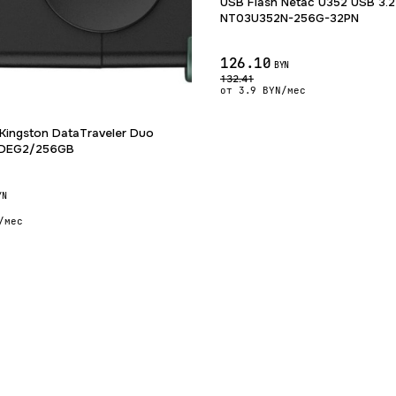
USB Flash Netac U352 USB 3.
NT03U352N-256G-32PN
126.10
BYN
132.41
от 3.9 BYN/мес
Kingston DataTraveler Duo
DEG2/256GB
YN
/мес