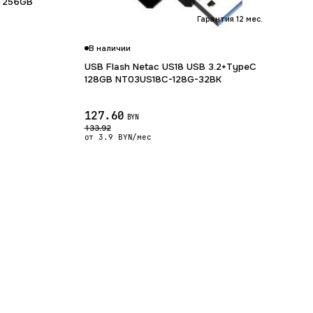
2 256GB
Гарантия 12 мес.
В наличии
Гарантия 12 мес.
USB Flash Netac US18 USB 3.2+TypeC
128GB NT03US18C-128G-32BK
127.60
BYN
133.92
от 3.9 BYN/мес