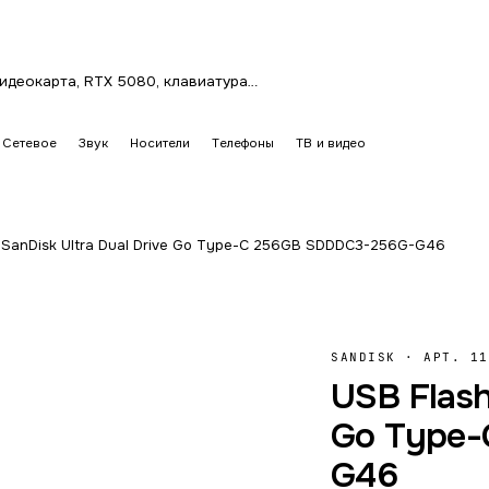
Сетевое
Звук
Носители
Телефоны
ТВ и видео
 SanDisk Ultra Dual Drive Go Type-C 256GB SDDDC3-256G-G46
SANDISK
·
АРТ. 11
USB Flash
Go Type-
G46