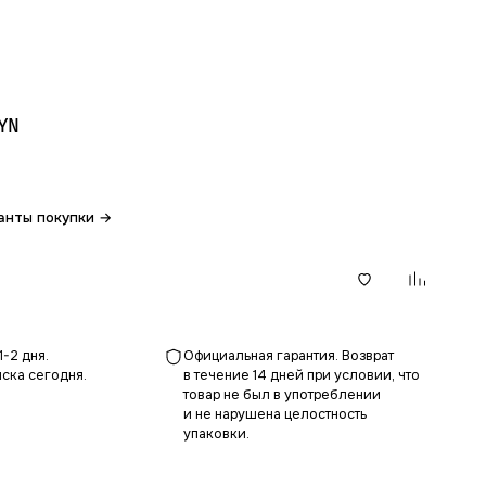
YN
анты покупки →
В корзину
1-2 дня.
Официальная гарантия. Возврат
ска сегодня.
в течение 14 дней при условии, что
товар не был в употреблении
и не нарушена целостность
упаковки.