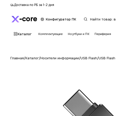
Доставка по РБ за 1-2 дня
core
Конфигуратор ПК
Каталог
Комплектующие
Ноутбуки и ПК
Периферия
Главная
/
Каталог
/
Носители информации
/
USB Flash
/
USB Flash