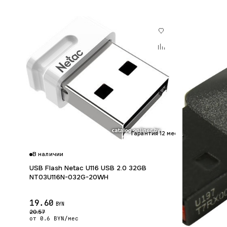
Гарантия 12 мес.
В наличии
USB Flash Netac U116 USB 2.0 32GB
NT03U116N-032G-20WH
19.60
BYN
20.57
от 0.6 BYN/мес