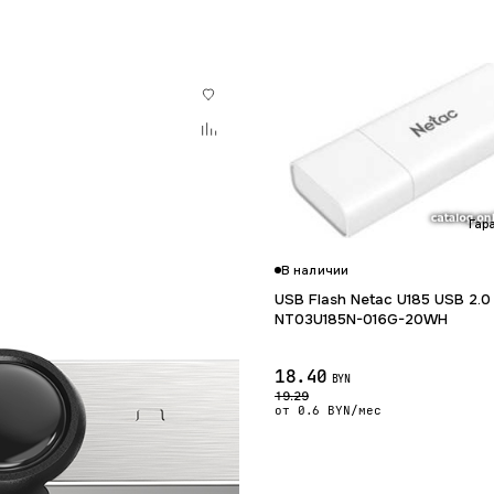
Гар
В наличии
USB Flash Netac U185 USB 2.0
NT03U185N-016G-20WH
18.40
BYN
19.29
от 0.6 BYN/мес