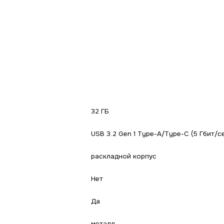
32 ГБ
USB 3.2 Gen 1 Type-A/Type-C (5 Гбит/се
раскладной корпус
Нет
Да
металл