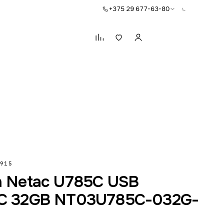
+375 29 677-63-80
Корзина
915
h Netac U785C USB
C 32GB NT03U785C-032G-