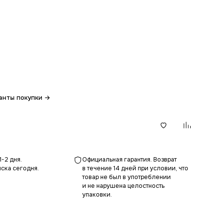
анты покупки →
В корзину
1-2 дня.
Официальная гарантия. Возврат
ска сегодня.
в течение 14 дней при условии, что
товар не был в употреблении
и не нарушена целостность
упаковки.