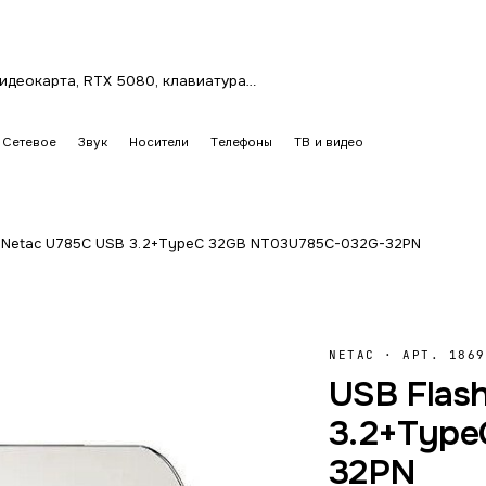
Сетевое
Звук
Носители
Телефоны
ТВ и видео
h Netac U785C USB 3.2+TypeC 32GB NT03U785C-032G-32PN
NETAC
·
АРТ. 1869
USB Flas
3.2+Type
32PN