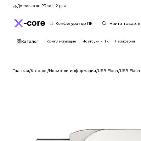
Доставка по РБ за 1-2 дня
core
Конфигуратор ПК
Каталог
Комплектующие
Ноутбуки и ПК
Периферия
Главная
/
Каталог
/
Носители информации
/
USB Flash
/
USB Flas