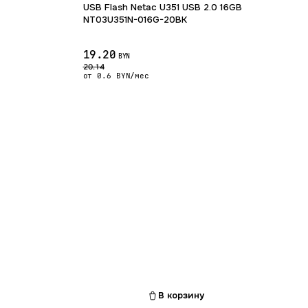
USB Flash Netac U351 USB 2.0 16GB
NT03U351N-016G-20BK
19.20
BYN
20.14
от 0.6 BYN/мес
В корзину