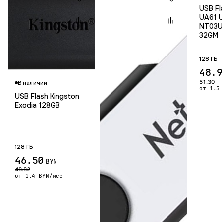
USB Fl
UA61 
NT03U
32GM
128 ГБ
Гарантия 12 мес.
48.
51.30
В наличии
от 1.5
USB Flash Kingston
Exodia 128GB
128 ГБ
46.50
BYN
48.82
от 1.4 BYN/мес