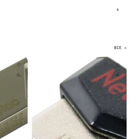
4
ВСЕ →