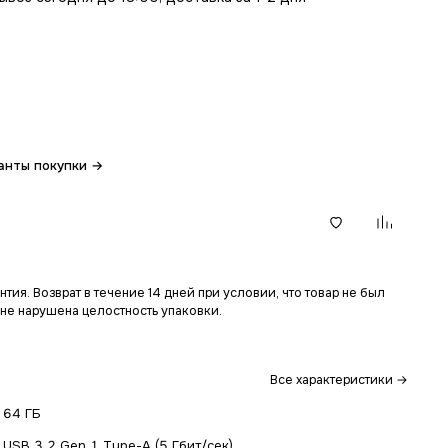
анты покупки →
В корзину
тия. Возврат в течение 14 дней при условии, что товар не был
 не нарушена целостность упаковки.
Все характеристики →
64 ГБ
USB 3.2 Gen 1 Type-A (5 Гбит/сек)