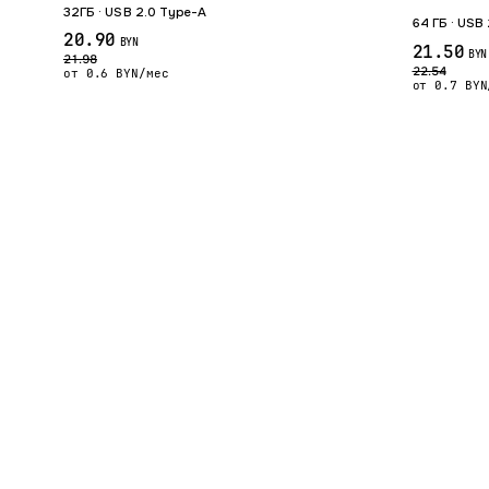
32ГБ · USB 2.0 Type-A
64 ГБ · USB
20.90
BYN
21.50
BYN
21.98
22.54
от 0.6 BYN/мес
от 0.7 BYN