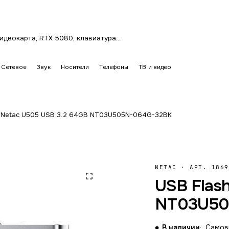
Сетевое
Звук
Носители
Телефоны
ТВ и видео
h Netac U505 USB 3.2 64GB NT03U505N-064G-32BK
NETAC
·
АРТ. 1869
USB Flas
NT03U50
В наличии
Самовы