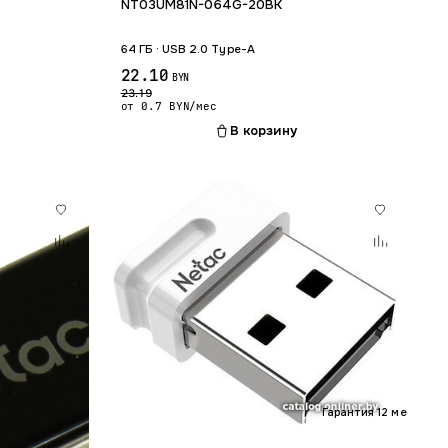
NT03UM81N-064G-20BK
64 ГБ · USB 2.0 Type-A
22.10
BYN
23.19
от 0.7 BYN/мес
В корзину
Гарантия 12 мес.