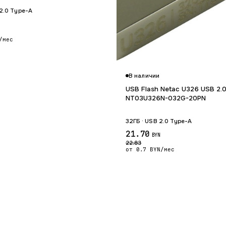
 2.0 Type-A
/мес
В наличии
USB Flash Netac U326 USB 2.
NT03U326N-032G-20PN
32ГБ · USB 2.0 Type-A
21.70
BYN
22.83
от 0.7 BYN/мес