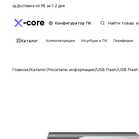
Доставка по РБ за 1-2 дня
core
Конфигуратор ПК
Каталог
Комплектующие
Ноутбуки и ПК
Периферия
Главная
/
Каталог
/
Носители информации
/
USB Flash
/
USB Flas