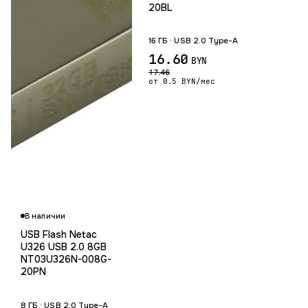
20BL
16 ГБ · USB 2.0 Type-A
16.60
BYN
17.46
от 0.5 BYN/мес
В наличии
USB Flash Netac
U326 USB 2.0 8GB
NT03U326N-008G-
20PN
8 ГБ · USB 2.0 Type-A