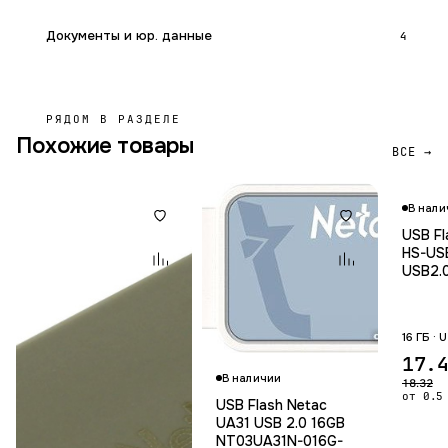
Документы и юр. данные
4
РЯДОМ В РАЗДЕЛЕ
Похожие товары
ВСЕ →
В нали
USB Fl
HS-US
USB2.
16 ГБ ·
17.
В наличии
18.32
от 0.5
USB Flash Netac
UA31 USB 2.0 16GB
NT03UA31N-016G-