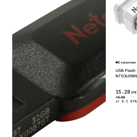
В наличии
USB Flash 
NT03U116
15.20
BYN
15.98
от 0.5 BYN