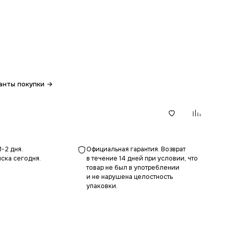
анты покупки →
В корзину
1-2 дня.
Официальная гарантия. Возврат
ска сегодня.
в течение 14 дней при условии, что
товар не был в употреблении
и не нарушена целостность
упаковки.