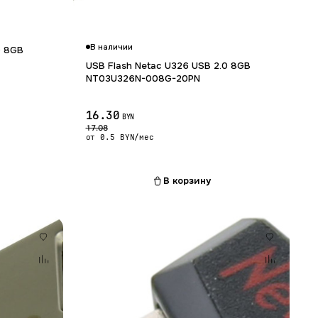
Гарантия 12 мес.
В наличии
0 8GB
USB Flash Netac U326 USB 2.0 8GB
NT03U326N-008G-20PN
16.30
BYN
17.08
от 0.5 BYN/мес
В корзину