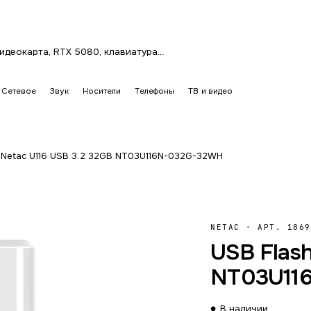
Сетевое
Звук
Носители
Телефоны
ТВ и видео
 Netac U116 USB 3.2 32GB NT03U116N-032G-32WH
NETAC
·
АРТ. 1869
USB Flash
NT03U11
В наличии