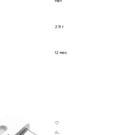
Нет
2.9 г
12 мес.