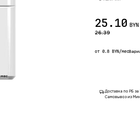
25.10
BYN
26.39
от 0.8 BYN/мес
Вари
 мес.
Доставка по РБ за 
Самовывоз из Мин