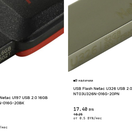
Гарантия 12 мес.
В наличии
USB Flash Netac U326 USB 2.
NT03U326N-016G-20PN
Netac U197 USB 2.0 16GB
N-016G-20BK
17.40
BYN
18.25
от 0.5 BYN/мес
/мес