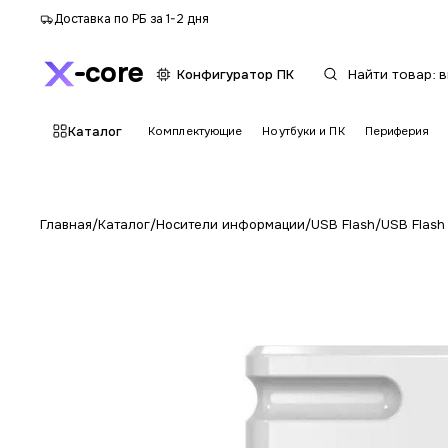
Доставка по РБ за 1-2 дня
core
Конфигуратор ПК
Каталог
Комплектующие
Ноутбуки и ПК
Периферия
Главная
/
Каталог
/
Носители информации
/
USB Flash
/
USB Flash