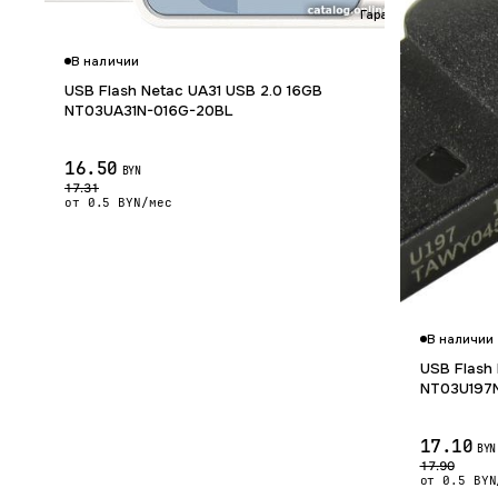
Гарантия 12 мес.
В наличии
USB Flash Netac UA31 USB 2.0 16GB
NT03UA31N-016G-20BL
16.50
BYN
17.31
от 0.5 BYN/мес
В наличии
USB Flash 
NT03U197
17.10
BYN
17.90
от 0.5 BYN