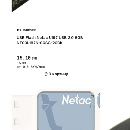
В наличии
USB Flash Netac U197 USB 2.0 8GB
NT03U197N-008G-20BK
15.10
BYN
15.89
от 0.5 BYN/мес
В корзину