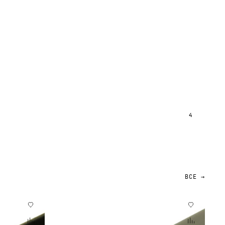
4
ВСЕ →