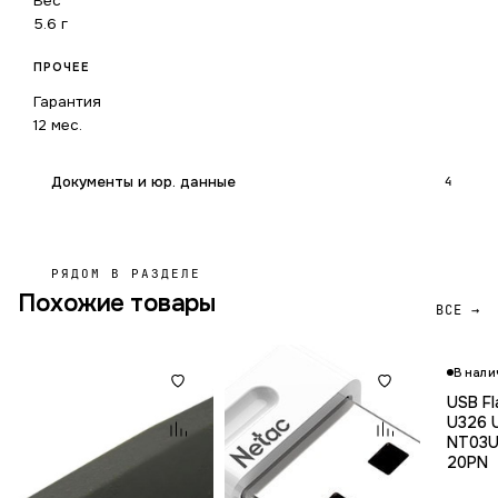
Вес
5.6 г
ПРОЧЕЕ
Гарантия
12 мес.
Документы и юр. данные
4
РЯДОМ В РАЗДЕЛЕ
Похожие товары
ВСЕ →
В нали
USB Fl
U326 
NT03U
20PN