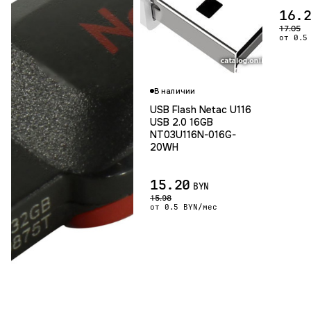
16.
17.05
от 0.5
Гарантия 12 м
В наличии
USB Flash Netac U116
USB 2.0 16GB
NT03U116N-016G-
20WH
15.20
BYN
15.98
от 0.5 BYN/мес