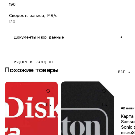
190
Скорость записи, МБ/с
130
Документы и юр. данные
4
РЯДОМ В РАЗДЕЛЕ
Похожие товары
ВСЕ →
В нали
Карта
Samsu
Sonic 
micro