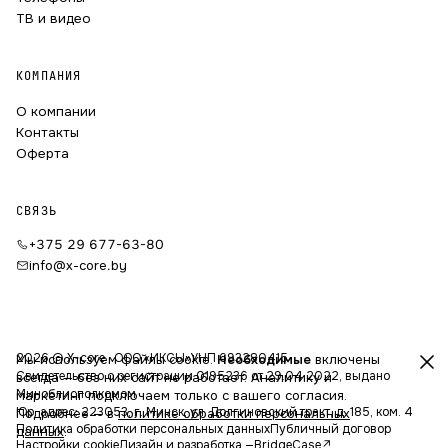
ТВ и видео
КОМПАНИЯ
О компании
Контакты
Оферта
СВЯЗЬ
+375 29 677-63-80
info@x-core.by
2026 © X-core · ООО «ИКСЫ»
УНП 693280415
Мы используем файлы cookie.
Необходимые
включены
Свидетельство о регистрации 0195236 от 29.04.2022, выдано
всегда — без них сайт не работает. Аналитику и
Миноблисполкомом
маркетинг подключаем только с вашего согласия.
Юр. адрес: 223053, г. Минск, ул. Долгиновский тракт, д. 185, ком. 4
Подробнее — в
политике обработки персональных
Политика обработки персональных данных
Публичный договор
данных
.
Настройки cookie
Дизайн и разработка —
BridgeCase
↗