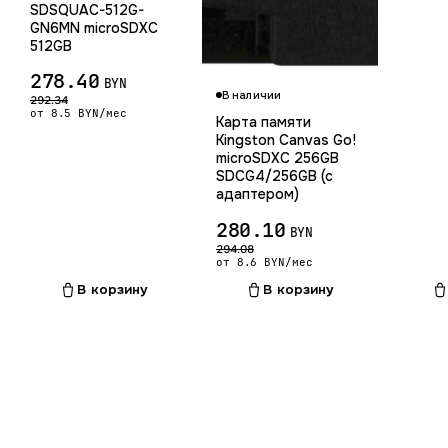
SDSQUAC-512G-
GN6MN microSDXC
512GB
278.40
BYN
В наличии
292.34
от 8.5 BYN/мес
Карта памяти
Kingston Canvas Go!
microSDXC 256GB
SDCG4/256GB (с
адаптером)
280.10
BYN
294.08
от 8.6 BYN/мес
В корзину
В корзину