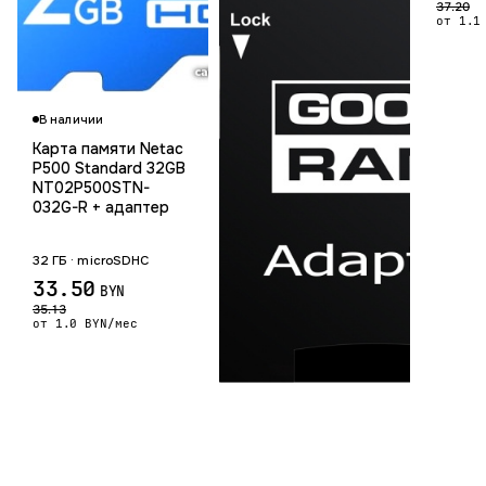
37.20
от 1.1
Гарантия 12 мес.
В наличии
Карта памяти Netac
P500 Standard 32GB
NT02P500STN-
032G-R + адаптер
32 ГБ · microSDHC
33.50
BYN
35.13
от 1.0 BYN/мес