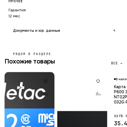
ПРОЧЕЕ
Гарантия
12 мес.
Документы и юр. данные
4
РЯДОМ В РАЗДЕЛЕ
Похожие товары
ВСЕ →
В нали
Карта
P600 
NT02P
032G-
32 ГБ ·
35.