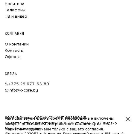
Носители
Телефоны
ТВ и видео
КОМПАНИЯ
О компании
Контакты
Оферта
СВЯЗЬ
+375 29 677-63-80
info@x-core.by
2026 © X-core · ООО «ИКСЫ»
УНП 693280415
Мы используем файлы cookie.
Необходимые
включены
Свидетельство о регистрации 0195236 от 29.04.2022, выдано
всегда — без них сайт не работает. Аналитику и
Миноблисполкомом
маркетинг подключаем только с вашего согласия.