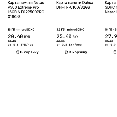
Карта памяти Netac
Карта памяти Dahua
Карта
P500 Extreme Pro
DHI-TF-C100/32GB
SDHC 
16GB NT02P500PRO-
Netac
016G-S
16 ГБ · microSDXC
32 ГБ · microSDHC
16 ГБ ·
20.40
25.40
27.
BYN
BYN
21.45
26.70
29.29
от 0.6 BYN/мес
от 0.8 BYN/мес
от 0.9
В корзину
В корзину