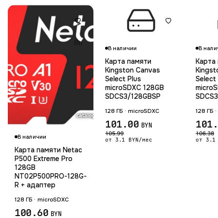
В наличии
В нали
Карта памяти
Карта
Kingston Canvas
Kingst
Select Plus
Select
microSDXC 128GB
micro
SDCS3/128GBSP
SDCS3
адапт
128 ГБ · microSDXC
128 ГБ 
Гарантия 12 мес.
101.00
101
BYN
105.99
106.38
В наличии
от 3.1 BYN/мес
от 3.1
Карта памяти Netac
P500 Extreme Pro
128GB
NT02P500PRO-128G-
R + адаптер
128 ГБ · microSDXC
100.60
BYN