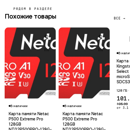
РЯДОМ В РАЗДЕЛЕ
Похожие товары
ВСЕ →
В нали
Карта
Kingst
Select
micro
SDCS3
128 ГБ 
Гарантия 12 мес.
Гарант
101
105.99
В наличии
В наличии
от 3.1
Карта памяти Netac
Карта памяти Netac
P500 Extreme Pro
P500 Extreme Pro
128GB
128GB
NT02P500PRO-128G-
NT02P500PRO-128G-