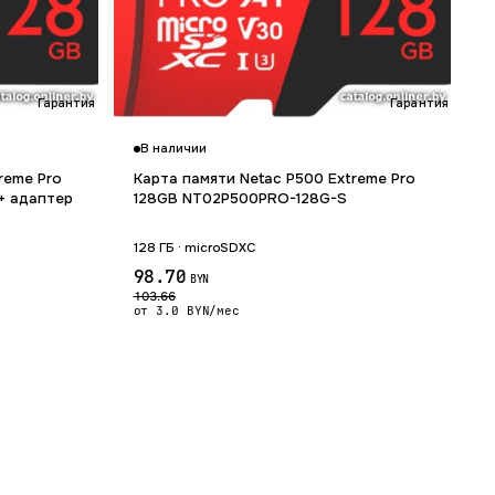
Гарантия 12 мес.
Гарантия 12 мес.
В наличии
reme Pro
Карта памяти Netac P500 Extreme Pro
+ адаптер
128GB NT02P500PRO-128G-S
128 ГБ · microSDXC
98.70
BYN
103.66
от 3.0 BYN/мес