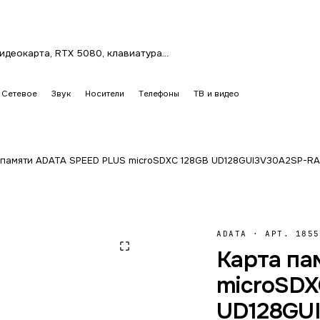
Сетевое
Звук
Носители
Телефоны
ТВ и видео
 памяти ADATA SPEED PLUS microSDXC 128GB UD128GUI3V30A2SP-RA1
ADATA
·
АРТ. 1855
Карта па
microSDX
UD128GUI