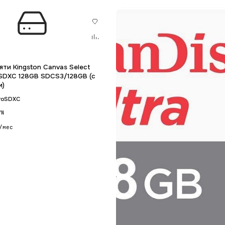
яти Kingston Canvas Select
oSDXC 128GB SDCS3/128GB (с
м)
croSDXC
YN
/мес