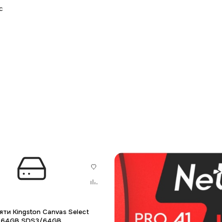
с
яти Kingston Canvas Select
C 64GB SDS3/64GB