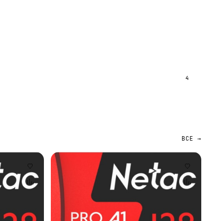
4
ВСЕ →