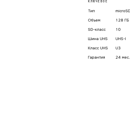
КЛЮЧЕВОЕ
Тип
microS
Объем
128 ГБ
SD-класс
10
Шина UHS
UHS-I
Класс UHS
U3
Гарантия
24 мес