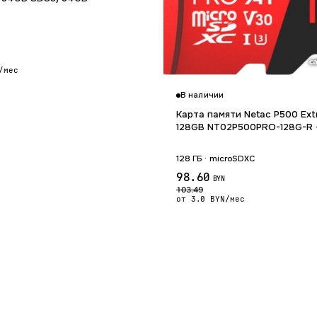
/мес
В наличии
Карта памяти Netac P500 Ext
128GB NT02P500PRO-128G-R 
128 ГБ · microSDXC
98.60
BYN
103.49
от 3.0 BYN/мес