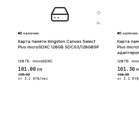
В наличии
В наличии
Карта памяти Kingston Canvas Select
Карта пам
Plus microSDXC 128GB SDCS3/128GBSP
Plus micr
адаптеро
128 ГБ · microSDXC
128 ГБ · mi
101.00
101.30
BYN
B
105.99
106.38
от 3.1 BYN/мес
от 3.1 BYN