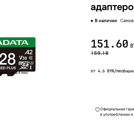
адаптеро
В наличии
Самовы
151.60
B
159.18
от 4.6 BYN/мес
Вари
Гарантия 24 мес.
Официальная гаран
в употреблении и