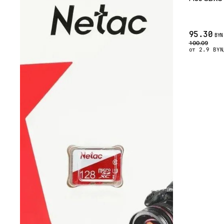
95.30
BYN
100.09
от 2.9 BYN