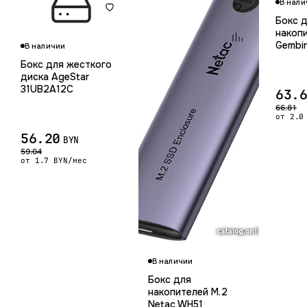
В нали
Бокс 
накопи
Gembi
В наличии
Бокс для жесткого
диска AgeStar
31UB2A12C
63.
66.81
от 2.0
56.20
BYN
59.04
от 1.7 BYN/мес
Гарантия 12 м
В наличии
Бокс для
накопителей M.2
Netac WH51