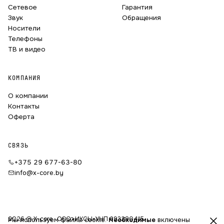
Сетевое
Гарантия
Звук
Обращения
Носители
Телефоны
ТВ и видео
КОМПАНИЯ
О компании
Контакты
Оферта
СВЯЗЬ
+375 29 677-63-80
info@x-core.by
2026 © X-core · ООО «ИКСЫ»
УНП 693280415
Мы используем файлы cookie.
Необходимые
включены