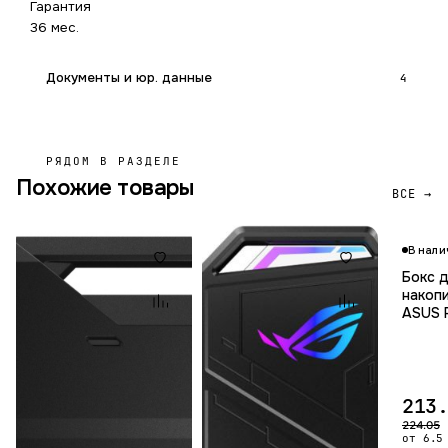
Гарантия
36 мес.
Документы и юр. данные
4
РЯДОМ В РАЗДЕЛЕ
Похожие товары
ВСЕ →
В нали
Бокс 
накоп
ASUS R
213
224.05
от 6.5