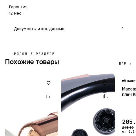
Гарантия
12 мес.
Документы и юр. данные
4
РЯДОМ В РАЗДЕЛЕ
Похожие товары
ВСЕ →
В нали
Масса
плеч K
205
215.60
от 6.3