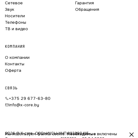
Сетевое
Гарантия
Звук
Обращения
Носители
Телефоны
ТВ и видео
КОМПАНИЯ
О компании
Контакты
Оферта
СВЯЗЬ
+375 29 677-63-80
info@x-core.by
2026 © X-core · ООО «ИКСЫ»
УНП 693280415
Мы используем файлы cookie.
Необходимые
включены