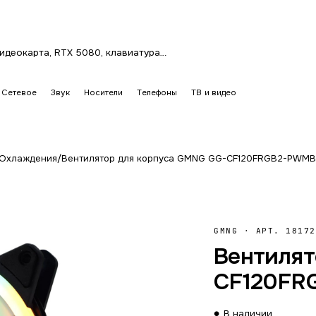
Сетевое
Звук
Носители
Телефоны
ТВ и видео
 Охлаждения
/
Вентилятор для корпуса GMNG GG-CF120FRGB2-PWM
GMNG
·
АРТ. 18172
Вентилят
CF120FR
В наличии