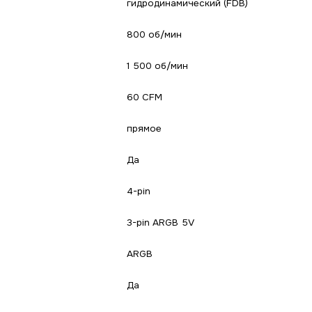
гидродинамический (FDB)
800 об/мин
1 500 об/мин
60 CFM
прямое
Да
4-pin
3-pin ARGB 5V
ARGB
Да