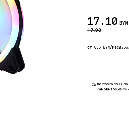
17.10
BYN
17.98
от 0.5 BYN/мес
Вари
тия 12 мес.
Доставка по РБ за 
Самовывоз из Мин