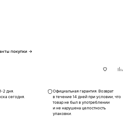
анты покупки →
В корзину
1-2 дня.
Официальная гарантия. Возврат
ска сегодня.
в течение 14 дней при условии, что
товар не был в употреблении
и не нарушена целостность
упаковки.