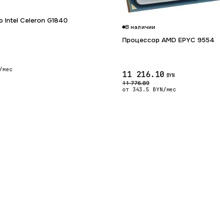
 Intel Celeron G1840
В наличии
Процессор AMD EPYC 9554
/мес
11 216.10
BYN
11 776.89
от 343.5 BYN/мес
Гарантия 12 мес.