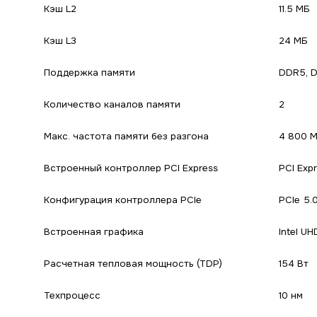
Кэш L2
11.5 МБ
Кэш L3
24 МБ
Поддержка памяти
DDR5, 
Количество каналов памяти
2
Макс. частота памяти без разгона
4 800 М
Встроенный контроллер PCI Express
PCI Exp
Конфигурация контроллера PCIe
PCIe 5.
Встроенная графика
Intel UH
Расчетная тепловая мощность (TDP)
154 Вт
Техпроцесс
10 нм