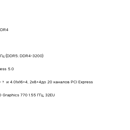
DDR4
Гц (DDR5; DDR4-3200)
ress 5.0
0
и 4.01x16+4, 2x8+4до 20 каналов PCI Express
?
D Graphics 770 1.55 ГГц, 32EU