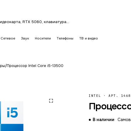
Сетевое
Звук
Носители
Телефоны
ТВ и видео
оры
/
Процессор Intel Core i5-13500
INTEL
·
АРТ. 1468
Процессор
В наличии
Самовы