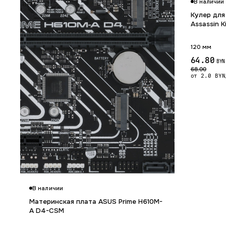
В наличии
Кулер для
Assassin K
120 мм
64.80
BYN
68.00
от 2.0 BYN
В наличии
Материнская плата ASUS Prime H610M-
A D4-CSM