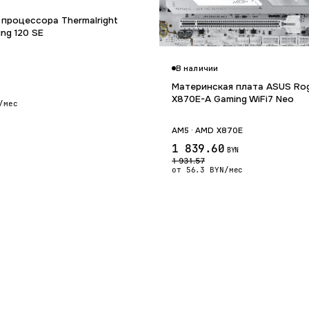
 процессора Thermalright
ing 120 SE
В наличии
Материнская плата ASUS Rog
X870E-A Gaming WiFi7 Neo
/мес
AM5 · AMD X870E
1 839.60
BYN
1 931.57
от 56.3 BYN/мес
Гарантия 24 мес.